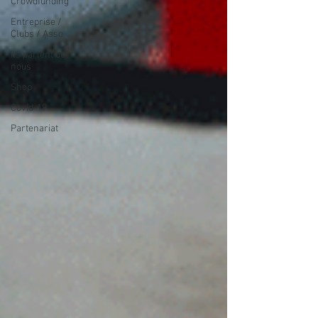
Crowdfunding
Entreprise /
Clubs / Asso
Ils parlent de
nous
Shop
Covid-19
Partenariat