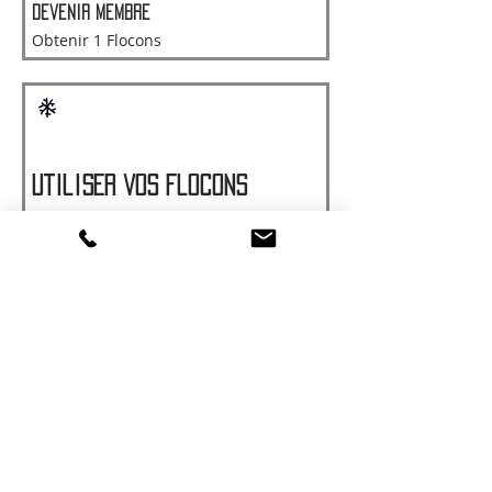
Devenir membre
Obtenir 1 Flocons
Utiliser vos flocons
-5 % sur tous les articles
5 Flocons = 5 % de réduction sur
l'article le moins cher du panier
-10 % sur tous les articles
10 Flocons = 10 % de réduction sur
l'article le moins cher du panier
Suivez-nous :