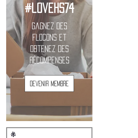
#lovehs74
Gagnez des
flocons et
obtenez des
récompenses
Devenir membre