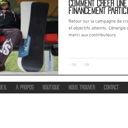
COMMENT CRÉER UNE
FINANCEMENT PARTICIP
Retour sur la campagne de cr
et objectifs atteints. L'énergi
merci aux contributeurs
UEIL
À PROPOS
BOUTIQUE
NOUS TROUVER
CONTACT
®
2016 - 2026 HOT SAVOIE 74
Marque de vêtements et accessoires
Haute-Savoie - Atelier de confection Faverges - Proche Annecy et Albertville
Streetwear/ Sportwear / Outdoor
Marque déposée.
Dédié, Imaginé et Fabriqué en Haute-Savoie