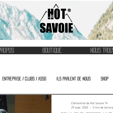
®
PROPOS
BOUTIQUE
NOUS TROU
Entreprise / Clubs / Asso
Ils parlent de nous
Shop
Clémentine de Hot Savoie 74
29 sept. 2020
3 min de lectur