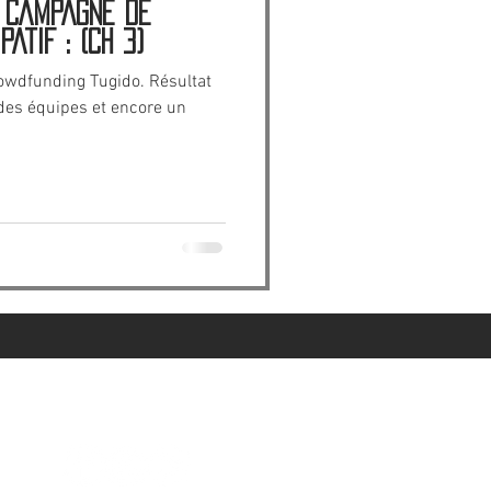
 CAMPAGNE DE
ATIF : (Ch 3)
owdfunding Tugido. Résultat
e des équipes et encore un
Suivez-nous :