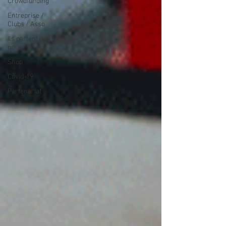
Crowdfunding
Entreprise /
Clubs / Asso
Ils parlent de
nous
Shop
Covid-19
Partenariat