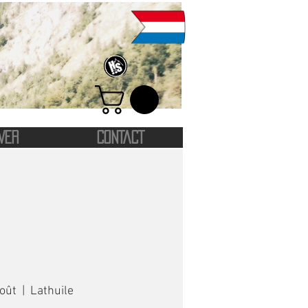
VER
CONTACT
août
  |  
Lathuile