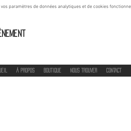
 vos paramètres de données analytiques et de cookies fonctionne
énement
UEIL
À PROPOS
BOUTIQUE
NOUS TROUVER
CONTACT
®
2016 - 2026 HOT SAVOIE 74
Marque de vêtements et accessoires
Haute-Savoie - Atelier de confection Faverges - Proche Annecy et Albertville
Streetwear/ Sportwear / Outdoor
Marque déposée.
Dédié, Imaginé et Fabriqué en Haute-Savoie
hotsavoie74@outlook.fr
-
06 71 20 94 35
Auvergne Rhône Alpes