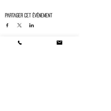
Partager cet événement
Suivez-nous :
®
2016 - 2026
HOT SAVOIE 74
Marque de vêtements et accessoires
Haute-Savoie - Atelier de confection Faverges -
Proche Annecy et Albertville
Streetwear/ Sportwear / Outdoor
Marque déposée.
Dédié, Imaginé et Fabriqué en Haute-Savoie
hotsavoie74@outlook.fr
-
06 71 20 94 35
Auvergne Rhône Alpes