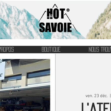
®
PROPOS
BOUTIQUE
NOUS TROU
ven. 23 déc.
  |
L'ate