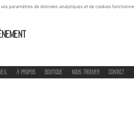
 vos paramètres de données analytiques et de cookies fonctionne
énement
UEIL
À PROPOS
BOUTIQUE
NOUS TROUVER
CONTACT
®
2016 - 2026 HOT SAVOIE 74
Marque de vêtements et accessoires
Haute-Savoie - Atelier de confection Faverges - Proche Annecy et Albertville
Streetwear/ Sportwear / Outdoor
Marque déposée.
Dédié, Imaginé et Fabriqué en Haute-Savoie
hotsavoie74@outlook.fr
-
06 71 20 94 35
Auvergne Rhône Alpes