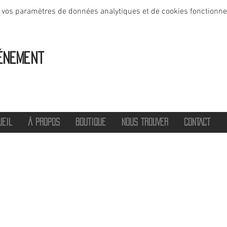
 vos paramètres de données analytiques et de cookies fonctionne
énement
UEIL
À PROPOS
BOUTIQUE
NOUS TROUVER
CONTACT
®
2016 - 2026 HOT SAVOIE 74
Marque de vêtements et accessoires
Haute-Savoie - Atelier de confection Faverges - Proche Annecy et Albertville
Streetwear/ Sportwear / Outdoor
Marque déposée.
Dédié, Imaginé et Fabriqué en Haute-Savoie
hotsavoie74@outlook.fr
-
06 71 20 94 35
Auvergne Rhône Alpes