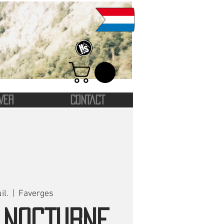
VER
CONTACT
il.
  |  
Faverges
 NOCTURNE