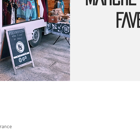
FAV
France