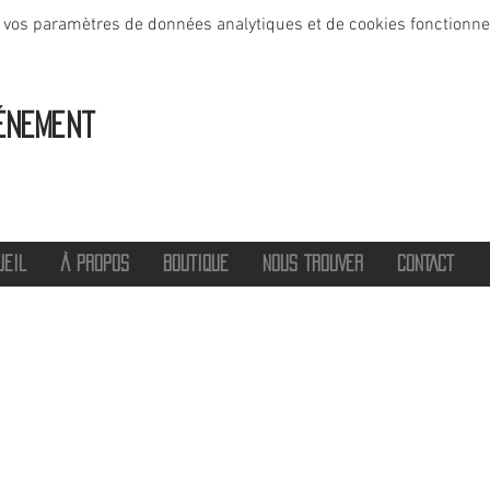
 vos paramètres de données analytiques et de cookies fonctionne
énement
UEIL
À PROPOS
BOUTIQUE
NOUS TROUVER
CONTACT
®
2016 - 2026 HOT SAVOIE 74
Marque de vêtements et accessoires
Haute-Savoie - Atelier de confection Faverges - Proche Annecy et Albertville
Streetwear/ Sportwear / Outdoor
Marque déposée.
Dédié, Imaginé et Fabriqué en Haute-Savoie
hotsavoie74@outlook.fr
-
06 71 20 94 35
Auvergne Rhône Alpes