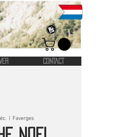
VER
CONTACT
éc.
  |  
Faverges
HE NOEL