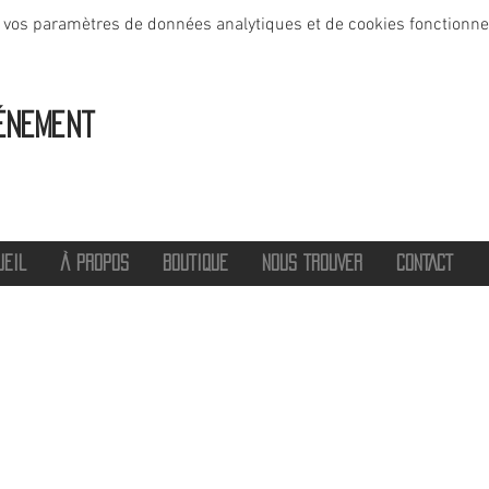
 vos paramètres de données analytiques et de cookies fonctionne
énement
UEIL
À PROPOS
BOUTIQUE
NOUS TROUVER
CONTACT
®
2016 - 2026 HOT SAVOIE 74
Marque de vêtements et accessoires
Haute-Savoie - Atelier de confection Faverges - Proche Annecy et Albertville
Streetwear/ Sportwear / Outdoor
Marque déposée.
Dédié, Imaginé et Fabriqué en Haute-Savoie
hotsavoie74@outlook.fr
-
06 71 20 94 35
Auvergne Rhône Alpes