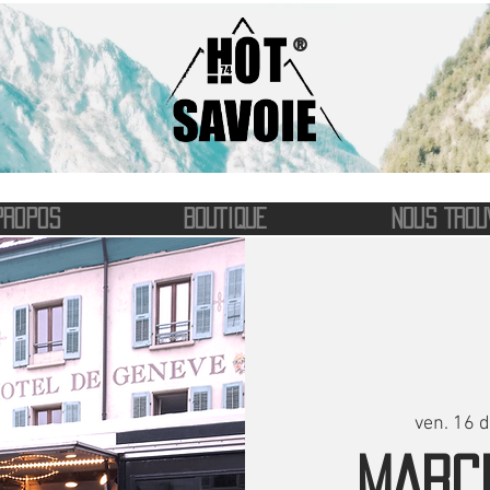
®
PROPOS
BOUTIQUE
NOUS TROU
ven. 16 d
MARC