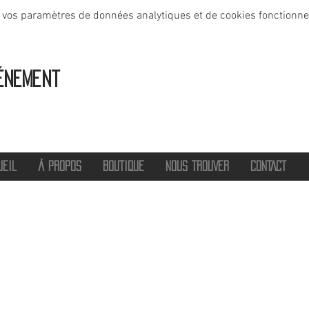
 vos paramètres de données analytiques et de cookies fonctionne
énement
UEIL
À PROPOS
BOUTIQUE
NOUS TROUVER
CONTACT
®
2016 - 2026 HOT SAVOIE 74
Marque de vêtements et accessoires
Haute-Savoie - Atelier de confection Faverges - Proche Annecy et Albertville
Streetwear/ Sportwear / Outdoor
Marque déposée.
Dédié, Imaginé et Fabriqué en Haute-Savoie
hotsavoie74@outlook.fr
-
06 71 20 94 35
Auvergne Rhône Alpes