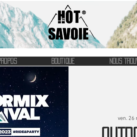
®
PROPOS
BOUTIQUE
NOUS TROU
ven. 26 
OUTD