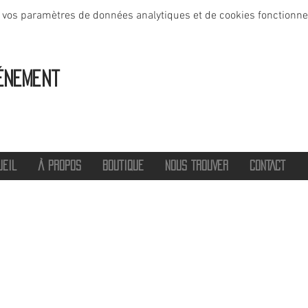
 vos paramètres de données analytiques et de cookies fonctionne
énement
UEIL
À PROPOS
BOUTIQUE
NOUS TROUVER
CONTACT
®
2016 - 2026 HOT SAVOIE 74
Marque de vêtements et accessoires
Haute-Savoie - Atelier de confection Faverges - Proche Annecy et Albertville
Streetwear/ Sportwear / Outdoor
Marque déposée.
Dédié, Imaginé et Fabriqué en Haute-Savoie
hotsavoie74@outlook.fr
-
06 71 20 94 35
Auvergne Rhône Alpes