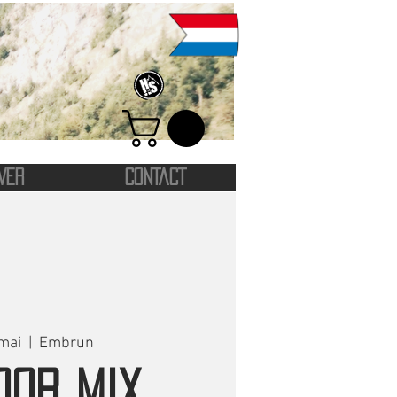
VER
CONTACT
mai
  |  
Embrun
OOR MIX