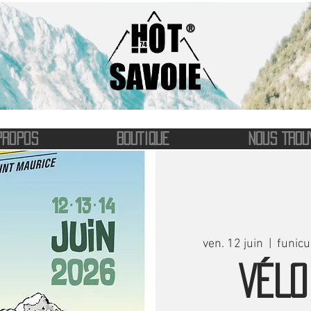
®
PROPOS
BOUTIQUE
NOUS TROU
ven. 12 juin
  |  
funicu
VÉLO