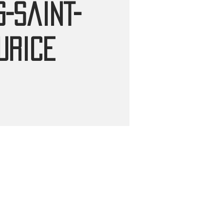
-Saint-
urice