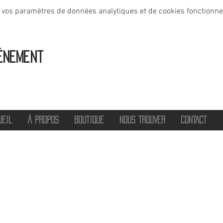
 vos paramètres de données analytiques et de cookies fonctionne
énement
UEIL
À PROPOS
BOUTIQUE
NOUS TROUVER
CONTACT
®
2016 - 2026 HOT SAVOIE 74
Marque de vêtements et accessoires
Haute-Savoie - Atelier de confection Faverges - Proche Annecy et Albertville
Streetwear/ Sportwear / Outdoor
Marque déposée.
Dédié, Imaginé et Fabriqué en Haute-Savoie
hotsavoie74@outlook.fr
-
06 71 20 94 35
Auvergne Rhône Alpes