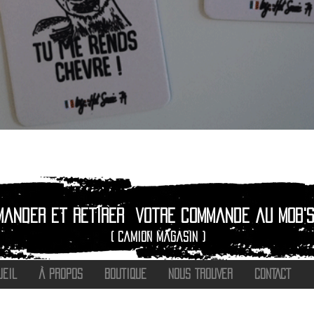
Aperçu rapide
mander et retirer
votre commande au Mob's
( camion magasin )
UEIL
À PROPOS
BOUTIQUE
NOUS TROUVER
CONTACT
®
2016 - 2026 HOT SAVOIE 74