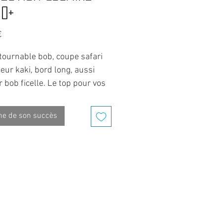
50+
Prix
€
tournable bob, coupe safari
eur kaki, bord long, aussi
 bob ficelle. Le top pour vos
des et aventures.
llets de ventilation en métal
me de son succès
doublure séchage rapide, il
ussi une protection solaire
+.
unique, ajustable avec un
 élastique.