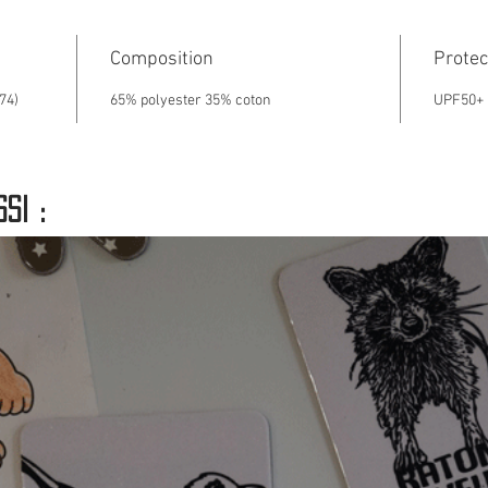
Composition
Protec
74)
65% polyester 35% coton
UPF50+
si :