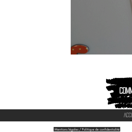
Magnet
Aimant
|
Animaux
montagnes
Com
ACC
Mentions légales / Politique de confidentialité