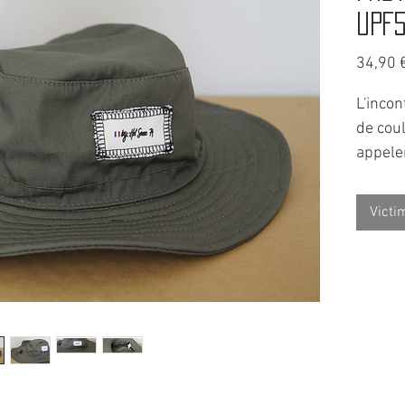
UPF
34,90 
L'incon
de coul
appeler
escapa
Avec œi
Victi
et une 
offre a
UPF50
Taille 
cordon