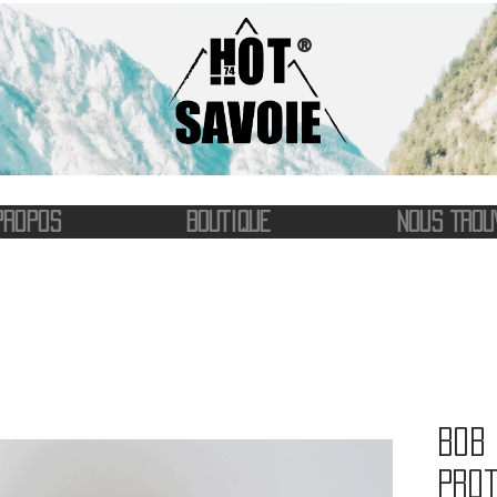
®
PROPOS
BOUTIQUE
NOUS TROU
Bob 
Prot