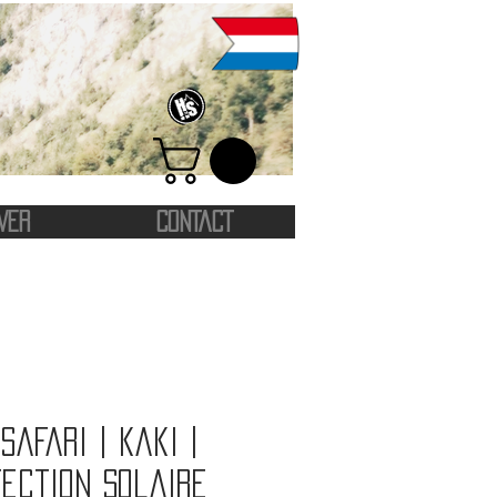
VER
CONTACT
safari | Kaki |
ection solaire