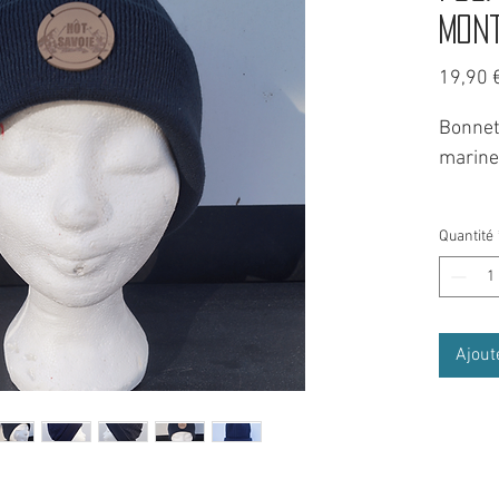
mon
19,90 
Bonnet
marine
Un bonn
Quantité
100 % 
à l'int
confort
Ajout
Tendan
marine,
bonnet
pour r