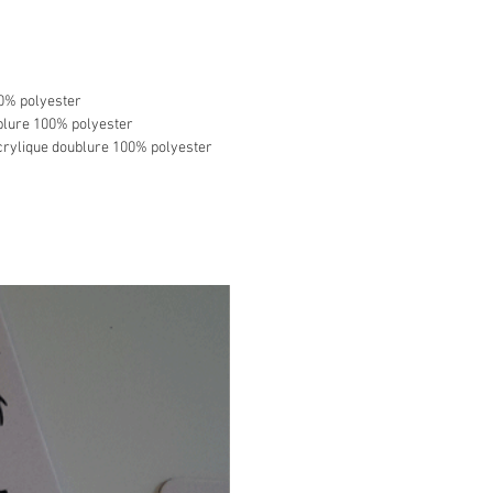
r bleu marine
 en cuir végétal coller et
par mes petites mains.
0% polyester
blure 100% polyester
aussi en gris anthracite, gris
rylique doublure 100% polyester
 noir