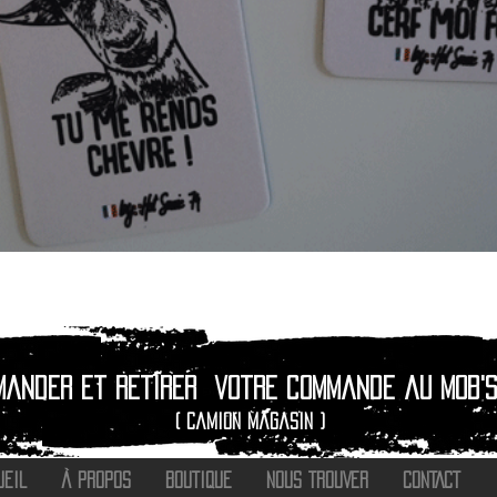
Aperçu rapide
mander et retirer
votre commande au Mob's
( camion magasin )
UEIL
À PROPOS
BOUTIQUE
NOUS TROUVER
CONTACT