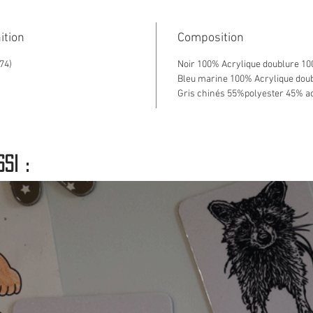
Couleu
Macaron
ition
Composition
cousu 
74)
Noir 100% Acrylique doublure 10
Bleu marine 100% Acrylique dou
Existe 
Gris chinés 55%polyester 45% ac
clair et
si :