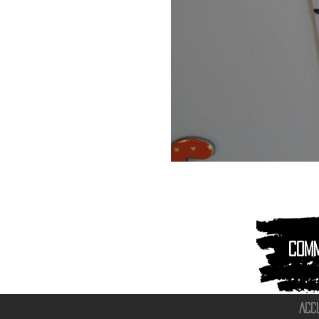
Magnet
Aimant
|
Animaux
montagnes
Com
ACC