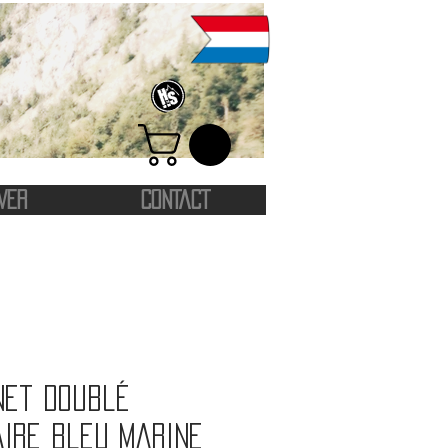
VER
CONTACT
net doublé
aire bleu marine