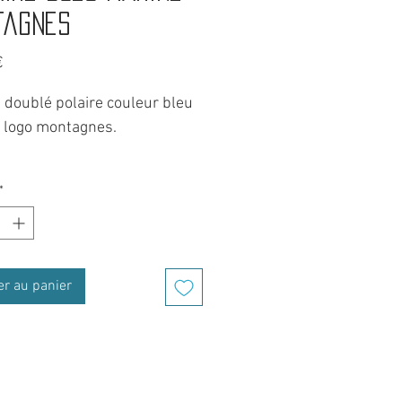
tagnes
Prix
€
 doublé polaire couleur bleu
 logo montagnes.
et mixte, en taille unique, en
*
Acrylique et doublé en polaire
erieur pour encore plus de
.
er au panier
ce par sa couleur bleu
 et son revers en maille, ce
 est un excellent accessoire
ester au chaud au quotidien.