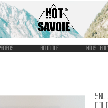
®
PROPOS
BOUTIQUE
NOUS TROU
Snoo
Doub