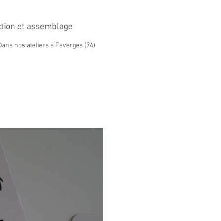
le pour l'hiver.
 doublure en polaire, ultra
tion et assemblage
vous êtes équipé pour le
ns nos ateliers à Faverges (74)
roid.
 unique 250 L x 360 H mm
Fait maison 🍃 Ecologique