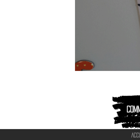
Magnet
Aimant
|
Animaux
montagnes
Com
ACC