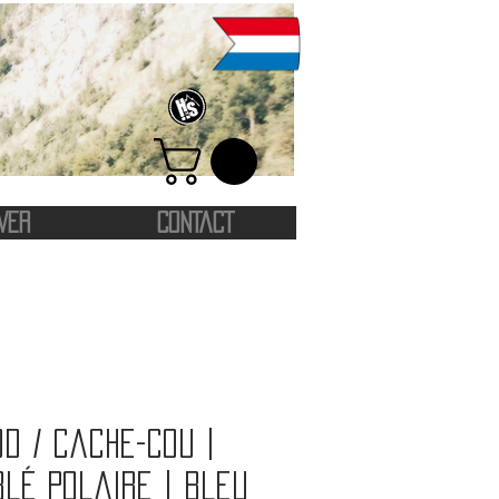
VER
CONTACT
d / Cache-cou |
lé polaire | Bleu