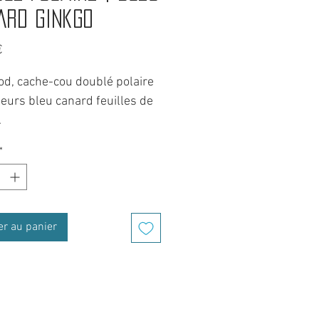
ard Ginkgo
Prix
€
od, cache-cou doublé polaire
eurs bleu canard feuilles de
.
e BEST pour l'hiver.
*
 protège du vent, de la neige
entempéries, que se soit en
 hivernale ou pour rider.
n tour de cou, mais aussi une
er au panier
e, un bandeau et s'adapte à
autres situations. Un
ire tubulaire multifonction.
t super doux, il vous sera