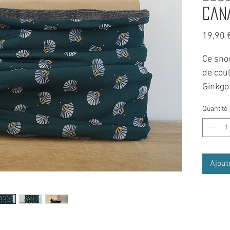
can
19,90 
Ce sno
de coul
Ginkgo
C'est l
Quantité
Il vous
et des 
sorties
C'est u
Ajout
cagoul
bien d'
accesso
Chaud e