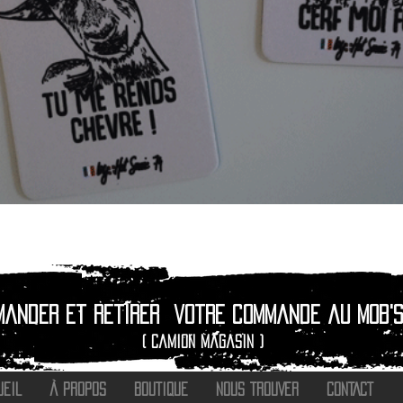
Aperçu rapide
mander et retirer
votre commande au Mob's
( camion magasin )
UEIL
À PROPOS
BOUTIQUE
NOUS TROUVER
CONTACT