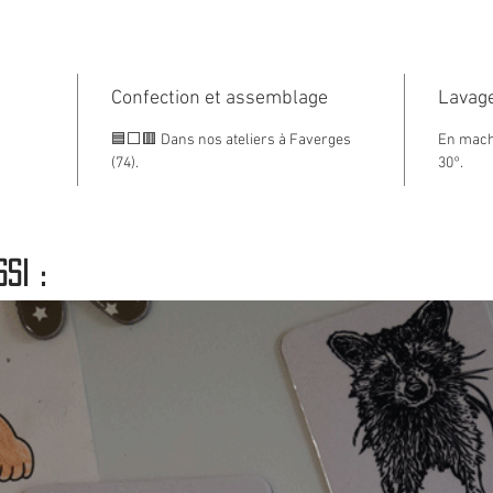
2 Taill
Maxi
chau
Confection et assemblage
Lavage
d'oe
🟦⬜🟥 Dans nos ateliers à Faverges
En machi
Stan
(74).
30°.
bask
trou
si :
Coloris