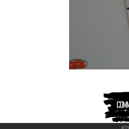
Magnet
Aimant
|
Animaux
montagnes
Com
ACC