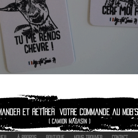
Aperçu rapide
mander et retirer
votre commande au Mob's
( camion magasin )
UEIL
À PROPOS
BOUTIQUE
NOUS TROUVER
CONTACT