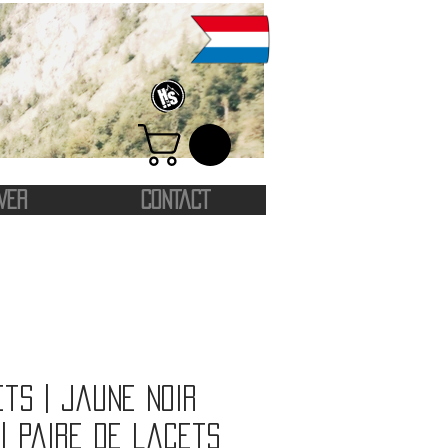
VER
CONTACT
ts | Jaune noir
| Paire de lacets