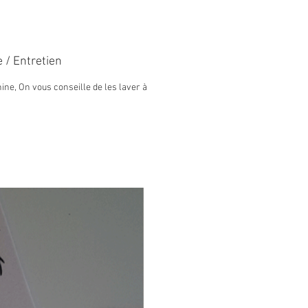
es disponibles :
 180 cm Pour vos
ssures hautes = 10 paires
 / Entretien
illets = 20 trous
ne, On vous conseille de les laver à
dard 120 cm Pour vos
ets = 6 paires d'oeillets = 12
s
 : Bleu vert, jaune, rouge, wax