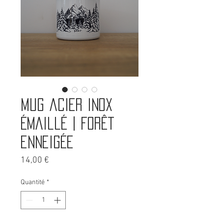
Mug acier inox
émaillé | Forêt
enneigée
Prix
14,00 €
Quantité
*