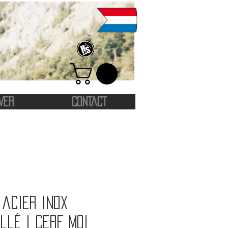
VER
CONTACT
acier inox
llé | Cerf moi