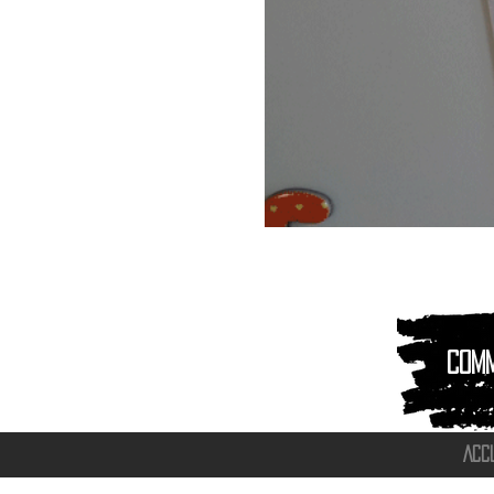
Magnet
Aimant
|
Animaux
montagnes
Com
ACC