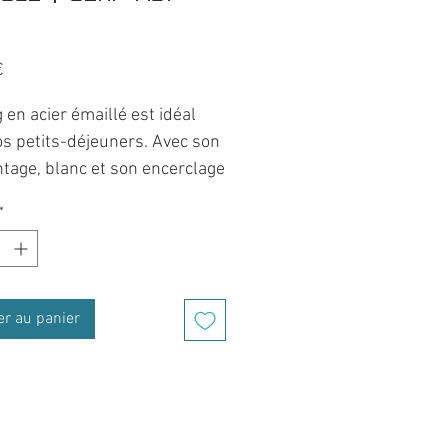
t
Prix
€
en acier émaillé est idéal
os petits-déjeuners. Avec son
ntage, blanc et son encerclage
*
ssion Cerf moi fort en noir et
ui donne ce look rétro qui en
 plus d'un !
er au panier
t phare des campeurs et
neurs, ce mug est léger,
ble, et se glisse en toute
ité dans votre sac à dos, lors
road trip.