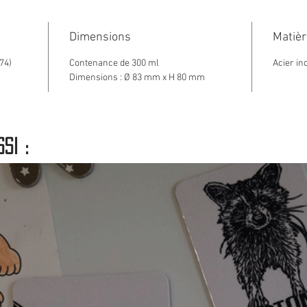
Acier 
Dimensions
Matièr
Conten
74)
Contenance de 300 ml
Acier in
blanc a
Dimensions : Ø 83 mm x H 80 mm
Dimens
si :