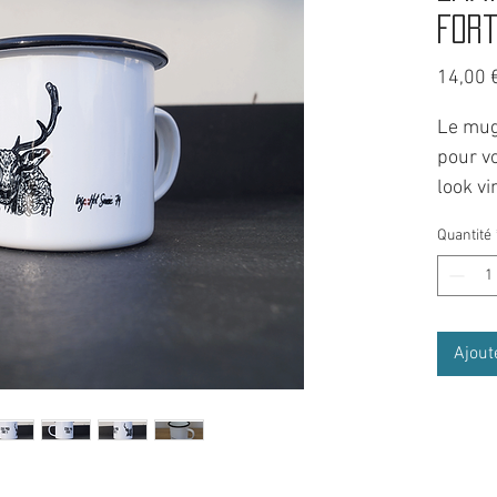
for
14,00 
Le mug 
pour v
look vi
noir.
Quantité
L'impre
gris, l
séduira
Ajout
Produi
randon
incassa
simplic
de vos 