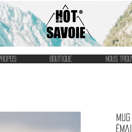
®
PROPOS
BOUTIQUE
NOUS TROU
Mug 
émai