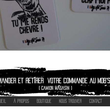
Aperçu rapide
mander et retirer
votre commande au Mob's
( camion magasin )
UEIL
À PROPOS
BOUTIQUE
NOUS TROUVER
CONTACT