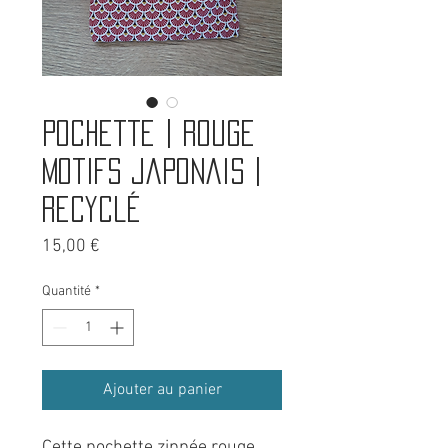
Pochette | Rouge
motifs japonais |
Recyclé
Prix
15,00 €
Quantité
*
Ajouter au panier
Cette pochette zippée rouge