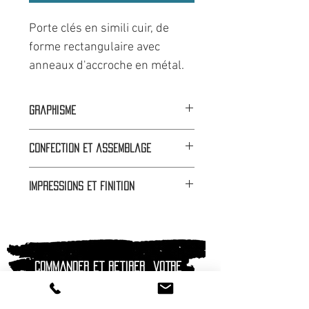
Porte clés en simili cuir, de
forme rectangulaire avec
anneaux d'accroche en métal.
Impression noir motif Hot
Savoie.
Graphisme
🟦⬜🟥 Dans nos ateliers à Faverges
Confection et assemblage
(74).
🟦⬜🟥 Dans nos ateliers à Faverges
Impressions et finition
(74)
🟦⬜🟥 Dans nos ateliers à Faverges
(74)
Commander et retirer
votre
commande au Mob'shop !
( camion magasin )