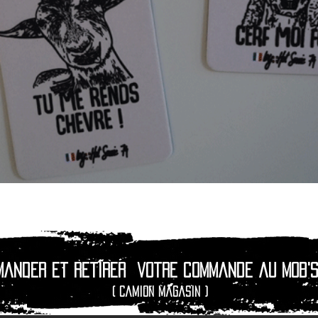
Aperçu rapide
mander et retirer
votre commande au Mob's
( camion magasin )