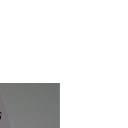
quez pas cette édition ultra-
 et ajoutez ce pull à votre
ion. Offrez-vous le luxe de ce
 qualité, tout en contribuant à
uction des déchets de
trie de la mode.