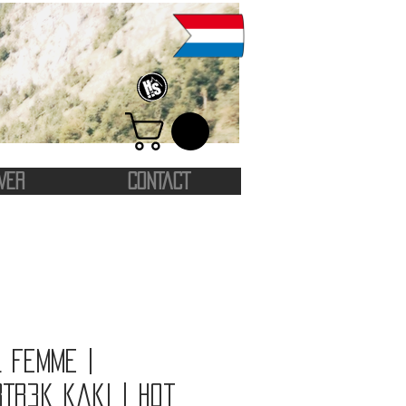
VER
CONTACT
 femme |
Tr3k kaki | Hot