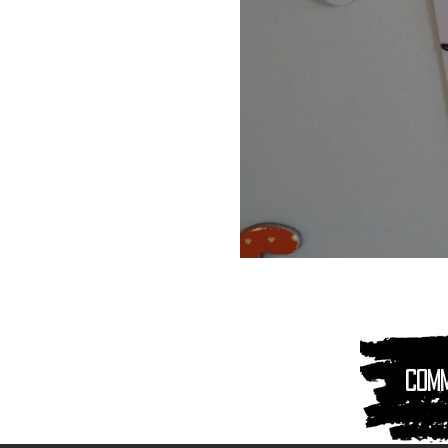
Magnet
Aimant
|
Animaux
montagnes
Com