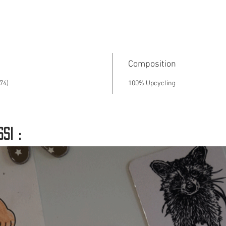
Ne man
limitée
collect
pull de
la réd
Composition
l'indus
74)
100% Upcycling
si :