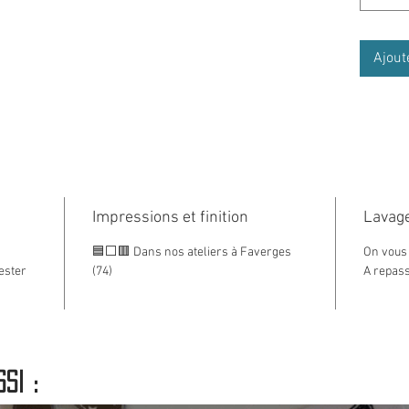
modèle
* Coup
(prendr
Ajout
*(*) Co
60% Co
la tail
*(bio) 
doux, 
taille 
Impressions et finition
Lavage
Un dout
🟦⬜🟥 Dans nos ateliers à Faverges
On vous 
ester
(74)
A repass
contac
Hot Sav
vêteme
outdoo
si :
dédié, 