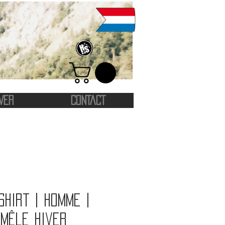
VER
CONTACT
shirt | Homme |
mêle hiver