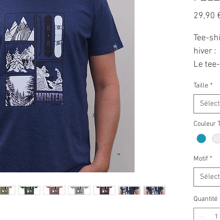
29,90 
Tee-sh
hiver :
Le tee
est le 
Taille
*
touche 
Avec s
Sélec
sapins,
Couleur 
graphiq
manque
Il est 
Motif
*
adapta
Sélec
tee-shi
Quantité
Chez Ho