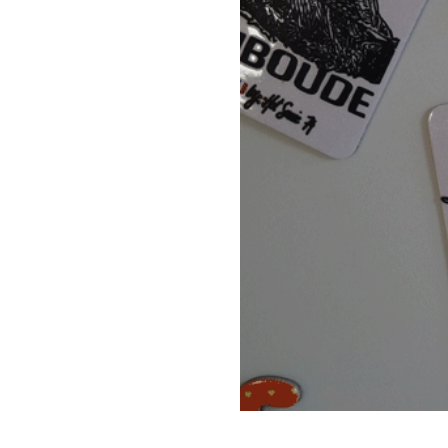
Magnet
Aimant
|