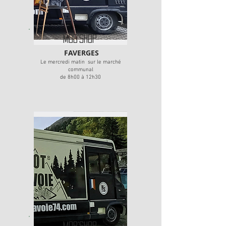
MOB'SHOP
FAVERGES
Le mercredi matin sur le marché
communal
de 8h00 à 12h30
MOB'SHOP