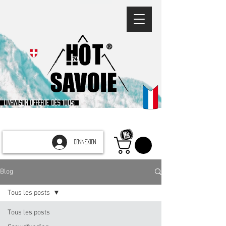
®
Livraison offerte dès 100€
CONNEXION
Blog
Tous les posts
Tous les posts