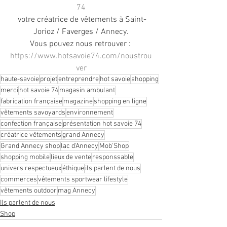
74
 votre créatrice de vêtements à Saint-
Jorioz / Faverges / Annecy.
Vous pouvez nous retrouver : 
https://www.hotsavoie74.com/noustrou
ver
haute-savoie
projet
entreprendre
hot savoie
shopping
merci
hot savoie 74
magasin ambulant
fabrication française
magazine
shopping en ligne
vêtements savoyards
environnement
confection française
présentation hot savoie 74
créatrice vêtements
grand Annecy
Grand Annecy shop
lac d'Annecy
Mob'Shop
shopping mobile
lieux de vente
responssable
univers respectueux
éthique
ils parlent de nous
commerces
vêtements sportwear lifestyle
vêtements outdoor
mag Annecy
Ils parlent de nous
Shop