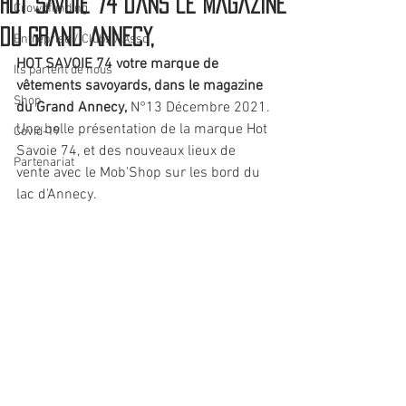
HOT SAVOIE 74 dans le magazine
Crowdfunding
du Grand Annecy,
Entreprise / Clubs / Asso
HOT SAVOIE 74 votre marque de 
Ils parlent de nous
vêtements savoyards, dans le magazine 
Shop
du Grand Annecy,
 N°13 Décembre 2021.
Une belle présentation de la marque Hot 
Covid-19
Savoie 74, et des nouveaux lieux de 
Partenariat
vente avec le Mob'Shop sur les bord du 
lac d'Annecy.