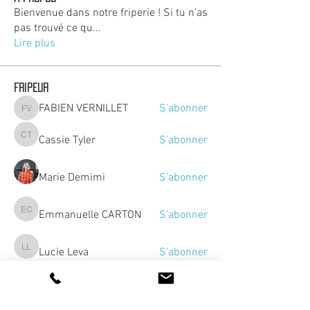
Bienvenue dans notre friperie ! Si tu n'as
pas trouvé ce qu
...
Lire plus
Fripeur
FABIEN VERNILLET
S'abonner
FABIEN VERNILLET
Cassie Tyler
S'abonner
Cassie Tyler
Marie Demimi
S'abonner
Emmanuelle CARTON
S'abonner
Emmanuelle CARTON
Lucie Leva
S'abonner
Lucie Leva
Voir tous les Fripeur (10)