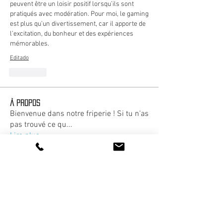
peuvent être un loisir positif lorsqu’ils sont 
pratiqués avec modération. Pour moi, le gaming 
est plus qu’un divertissement, car il apporte de 
l’excitation, du bonheur et des expériences 
mémorables.
Editado
Curtir
À propos
Bienvenue dans notre friperie ! Si tu n'as
pas trouvé ce qu
...
Lire plus
Fripeur
FABIEN VERNILLET
S'abonner
FABIEN VERNILLET
Cassie Tyler
S'abonner
Cassie Tyler