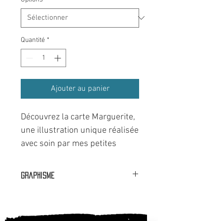
Quantité
*
Ajouter au panier
Découvrez la carte Marguerite,
une illustration unique réalisée
avec soin par mes petites
mains et ma tablette.
Envoyez vos félicitations et/ou
Graphisme
vos remerciements, avec cette
🟦⬜🟥 Dans nos ateliers à Faverges
magnifique carte postale
(74).
décorée d'une fleur la