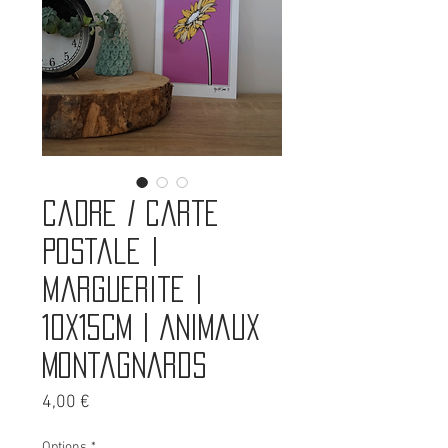
Cadre / carte
postale |
Marguerite |
10x15cm | Animaux
montagnards
Prix
4,00 €
Options
*