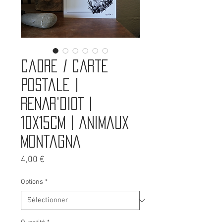
Cadre / carte
postale |
RENAR'DIOT |
10x15cm | Animaux
montagna
Prix
4,00 €
Options
*