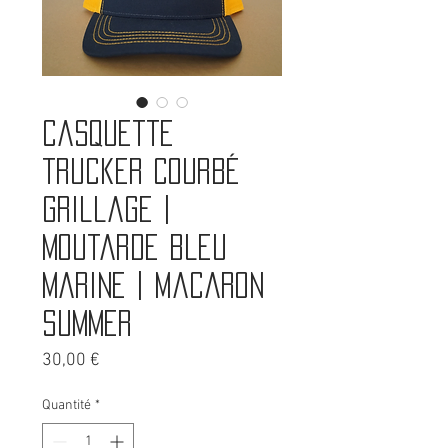
Casquette
trucker courbé
grillage |
moutarde bleu
marine | Macaron
Summer
Prix
30,00 €
Quantité
*