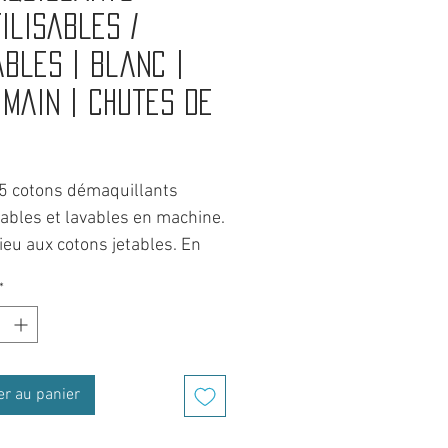
ilisables /
bles | Blanc |
 main | Chutes de
Prix
 5 cotons démaquillants
sables et lavables en machine.
ieu aux cotons jetables. En
e faire des économies, vous
*
 également un geste pour
lanète.
t Savoie, rien ne se jette et
er au panier
 recycle.
r à partir des chutes de tissu