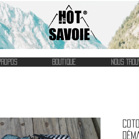
®
PROPOS
BOUTIQUE
NOUS TROU
Cot
dém