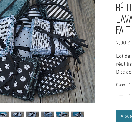
réut
lava
Fait
7,00 €
Lot de
réutili
Dite ad
plus d
Quantité
faites
notre p
Chez Ho
Ajout
tout se
Réalise