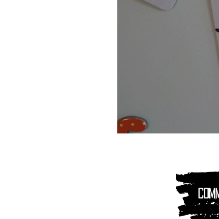
Magnet
Aimant
|
Animaux
montagnes
Com