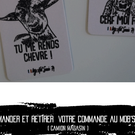
Aperçu rapide
mander et retirer
votre commande au Mob's
( camion magasin )