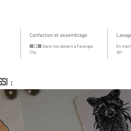
et conf
de Fav
Taille 
Confection et assemblage
Lot de
Lavage
blanc
🟦⬜🟥 Dans nos ateliers à Faverges
En machi
(74).
30°.
si :