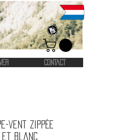
VER
CONTACT
e-vent zippée
 et blanc