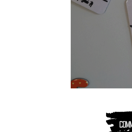
Magnet
Aimant
|
Animaux
montagnes
Com