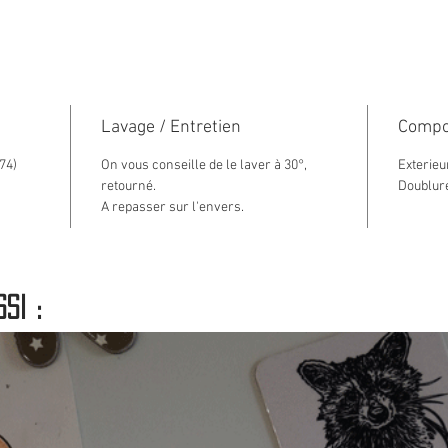
sorties
Ses cou
bicolor
street
longue
Lavage / Entretien
Compo
Il dis
74)
On vous conseille de le laver à 30°,
Exterieu
maille
retourné.
Doublur
Vous p
A repasser sur l'envers.
ses 2 
Pour êt
manches
si :
élastiq
Info su
normal
habitue