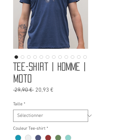
Tee-shirt | Homme |
Moto
Prix
Prix
 29,90 € 
20,93 €
original
promotionnel
Taille
*
Couleur Tee-shirt
*