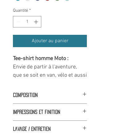
Quantité
*
Ajouter au panier
Tee-shirt homme Moto :
Envie de partir à l'aventure,
que se soit en van, vélo et aussi
bien moto cette année la
collection road trip met à
Composition
l'honneur le voyage vagabon..
Coupe droite :
100% Coton
Impressions et finition
Couleurs chinés :
60% Coton 40%
Chez Hot Savoie 74, il existe
Polyester
🟦⬜🟥 Dans nos ateliers à Faverges
trois modèles pour les
Coupe droite :
100% Coton bio
Lavage / Entretien
(74)
hommes :