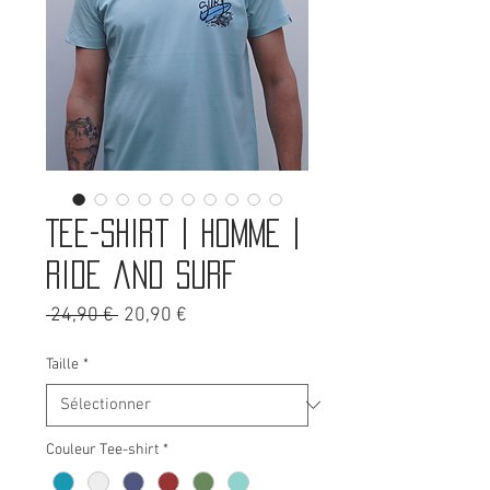
Tee-shirt | Homme |
Ride and surf
Prix
Prix
 24,90 € 
20,90 €
original
promotionnel
Taille
*
Couleur Tee-shirt
*