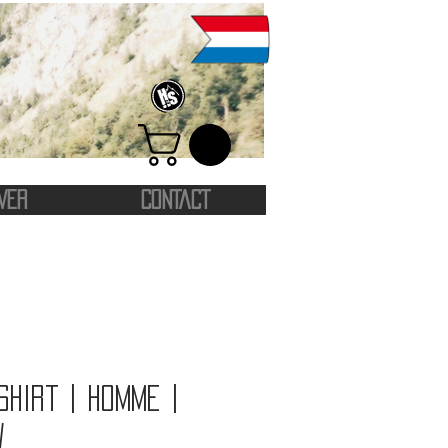
VER
CONTACT
shirt | Homme |
w