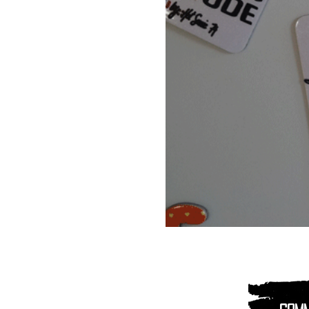
Magnet
Aimant
|
Animaux
montagnes