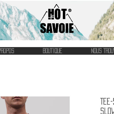
®
PROPOS
BOUTIQUE
NOUS TROU
Tee-
Slo