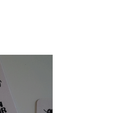
liquer soigneusement le
 sur la surface choisie.