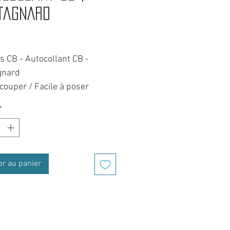
tagnard
Prix
s CB - Autocollant CB -
gnard
couper / Facile à poser
*
r polymère, pré-découper au
 carte bancaire CB,
d'accès puce numérique.
er au panier
 :
toyer votre surface pour
 soit propre et lisse.
ller délicatement le
 de son support.