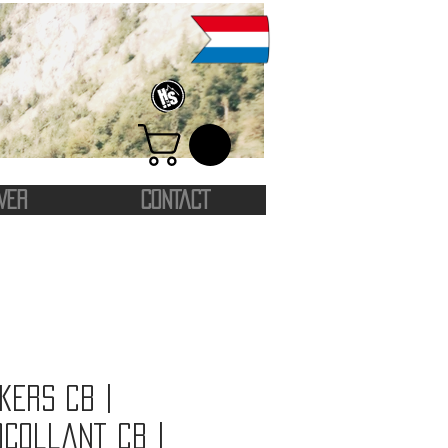
VER
CONTACT
kers CB |
ocollant CB |