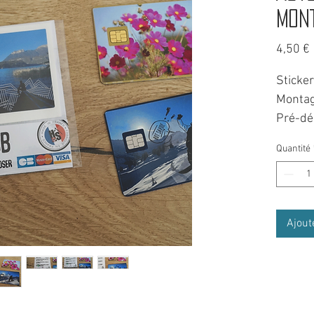
Mon
4,50 €
Sticker
Monta
Pré-dé
Quantité
Sticke
format
libre 
Ajout
NOTICE
1/ Net
qu'elle
2/ Déco
sticker