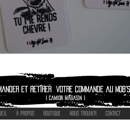
Aperçu rapide
mander et retirer
votre commande au Mob's
( camion magasin )
UEIL
À PROPOS
BOUTIQUE
NOUS TROUVER
CONTACT
®
2016 - 2026 HOT SAVOIE 74