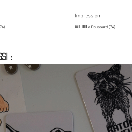
3/ App
sticker
Impression
74).
🟦⬜🟥 à Doussard (74).
si :