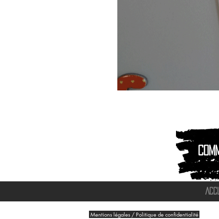
Magnet
Aimant
|
Animaux
montagnes
Com
ACC
Mentions légales / Politique de confidentialité