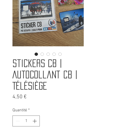
Stickers CB |
Autocollant CB |
Télésiège
Prix
4,50 €
Quantité
*