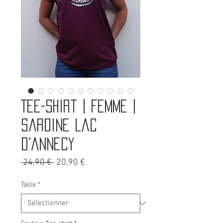
Tee-shirt | Femme |
Sardine Lac
d'Annecy
Prix
Prix
 24,90 € 
20,90 €
original
promotionnel
Taille
*