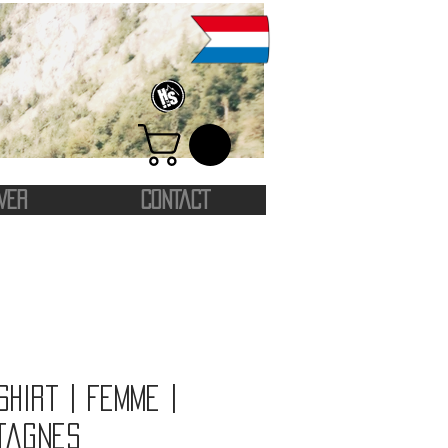
VER
CONTACT
shirt | Femme |
tagnes