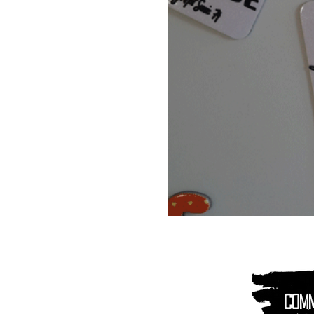
Magnet
Aimant
|
Animaux
montagnes
Com