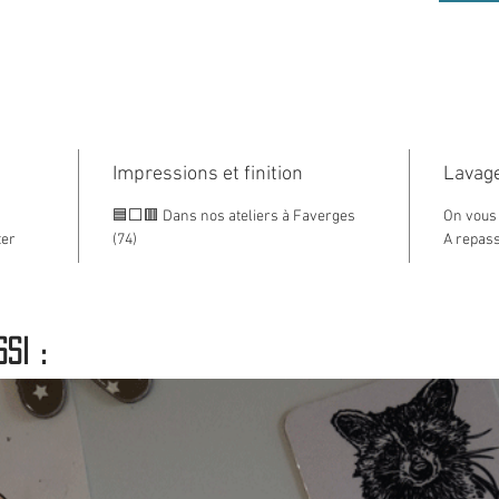
porte 
Info su
nous v
taille 
Hot Sav
Impressions et finition
Lavage
vêteme
outdoo
🟦⬜🟥 Dans nos ateliers à Faverges
On vous 
ter
(74)
A repass
dédié, 
Faverg
si :