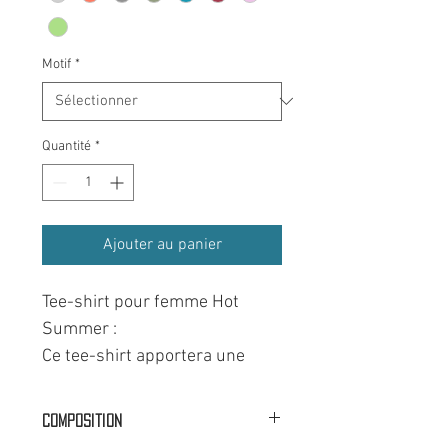
Motif
*
Quantité
*
Ajouter au panier
Tee-shirt pour femme Hot
Summer :
Ce tee-shirt apportera une
touche estivale et tendance à
votre tenue, avec son motif
Composition
coloré représentant une plage,