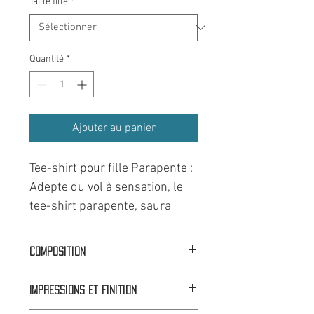
Taille fille
*
Quantité
*
Ajouter au panier
Tee-shirt pour fille Parapente :
Adepte du vol à sensation, le
tee-shirt parapente, saura
vous rappeler vos meilleures
sorties au-dessus du lac
Composition
d'Annecy.
100% Coton
Nos tee-shirts fille, taille juste,
Impressions et finition
avec une coupe légèrement