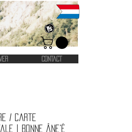
VER
CONTACT
re / carte
ale | Bonne âne'é