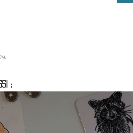
mots a
transf
une to
74).
si :