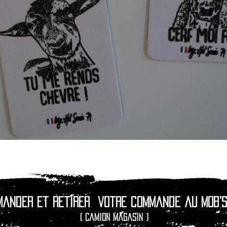
Aperçu rapide
mander et retirer
votre commande au Mob's
( camion magasin )