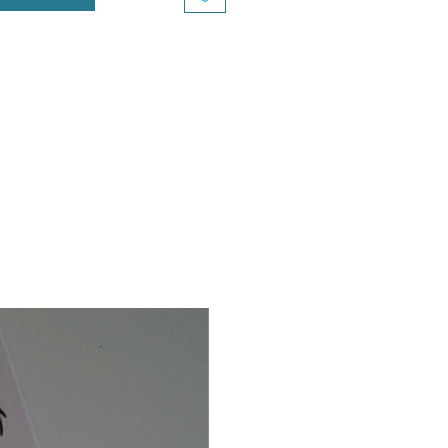
musant sur le mot âne
ormé en année, pour apporter
uche de humour à vos vœux.