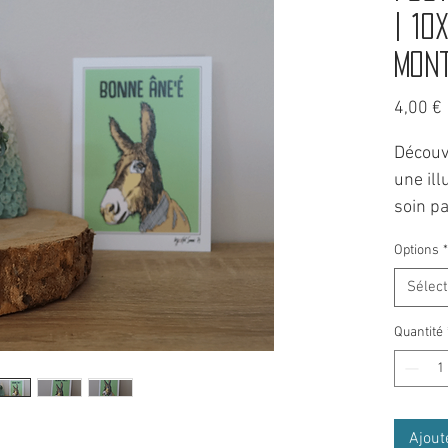
| 10
mon
4,00 €
Découv
une ill
soin p
tablett
Options
*
Célébr
Sélec
amusan
Quantité
postale
vœux e
vœux à
représ
Ajout