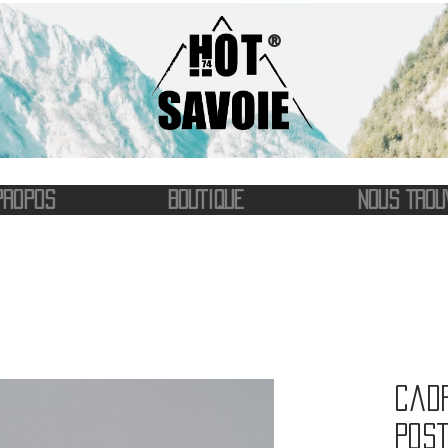
®
PROPOS
BOUTIQUE
NOUS TROU
Cad
post