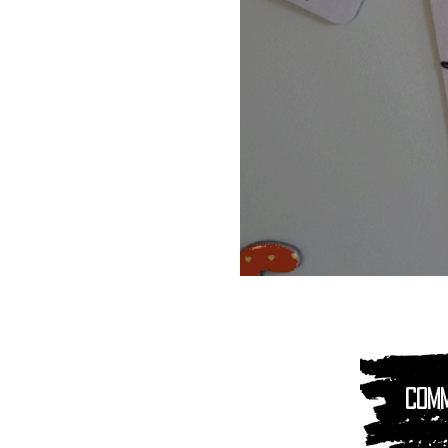
Magnet
Aimant
|
Animaux
montagnes
Com