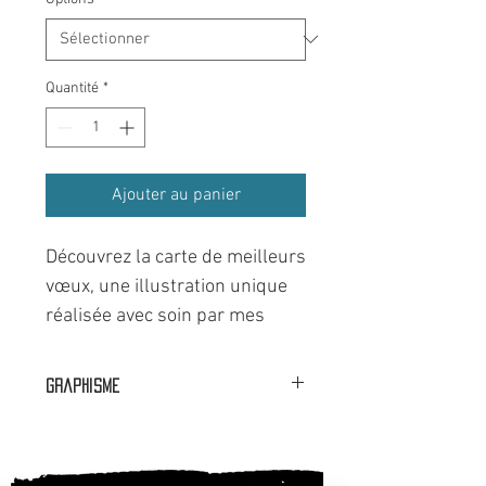
Quantité
*
Ajouter au panier
Découvrez la carte de meilleurs
vœux, une illustration unique
réalisée avec soin par mes
petites mains et ma tablette.
Graphisme
Cette carte de vœux est
🟦⬜🟥 Dans nos ateliers à Faverges
parfaite pour transmettre vos
(74).
souhaits chaleureux aux amis