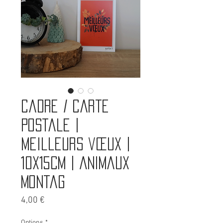
Cadre / carte
postale |
Meilleurs vœux |
10x15cm | Animaux
montag
Prix
4,00 €
Options
*