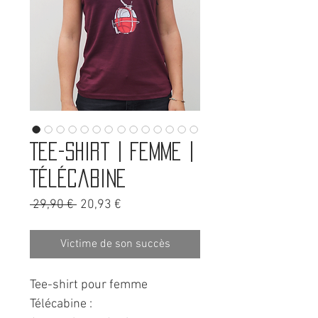
Tee-shirt | Femme |
Télécabine
Prix
Prix
 29,90 € 
20,93 €
original
promotionnel
Victime de son succès
Tee-shirt pour femme
Télécabine :