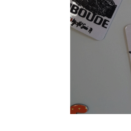
Magnet
Aimant
|
Animaux
montagnes