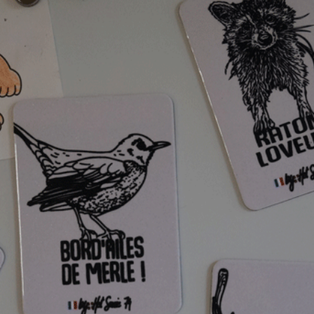
Hot Sav
vêteme
outdoo
dédié, 
Faverg