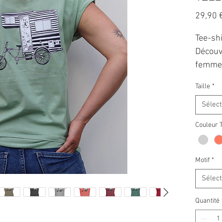
29,90 
Tee-sh
Découv
femme 
parfait
Taille
*
et d'av
blanc 
Sélec
maison
Couleur 
tiny ho
Disponi
couleu
Motif
*
de fair
Sélec
ou sur 
préfér
Quantité