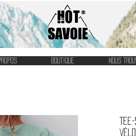
®
PROPOS
BOUTIQUE
NOUS TROU
Tee-
Vél