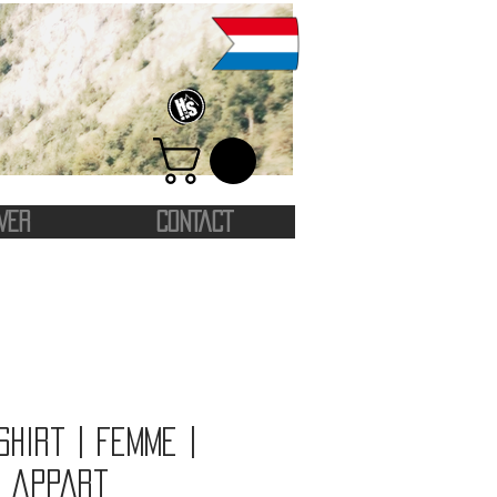
VER
CONTACT
shirt | Femme |
o appart