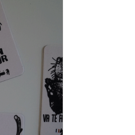
oie 74 créatrice de
nts accessoires streetwear
r
imaginé et fabriqué à
es en Haute-Savoie