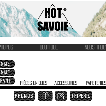
®
PROPOS
BOUTIQUE
NOUS TROU
OMME
EMME
FANT
pièces uniques
accessoires
papeterie
PROMOS
FRIPERIE