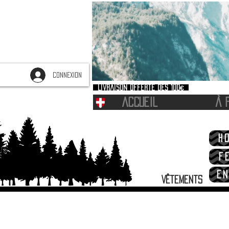
CONNEXION
Livraison offerte dès 100€
ACCUEIL
À 
H
F
EN
Vêtements