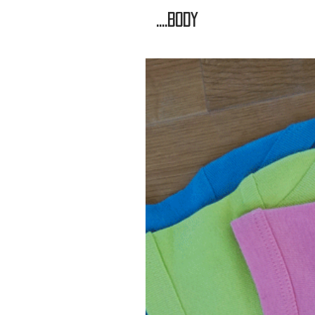
....Body