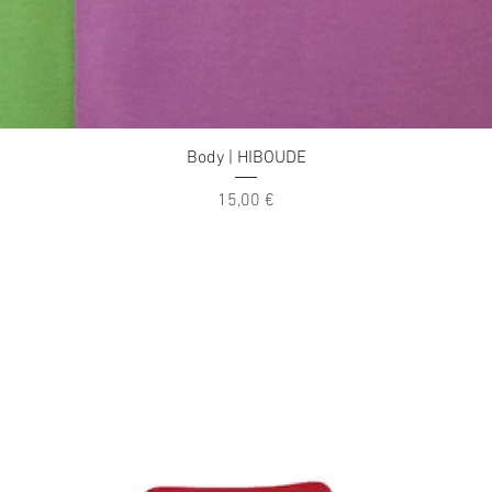
Aperçu rapide
Body | HIBOUDE
Prix
15,00 €